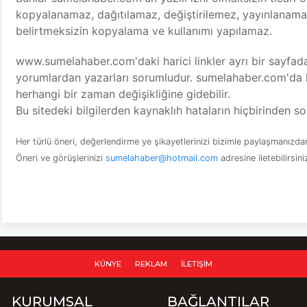
kopyalanamaz, dağıtılamaz, değiştirilemez, yayınlanamaz
belirtmeksizin kopyalama ve kullanımı yapılamaz.
www.sumelahaber.com'daki harici linkler ayrı bir sayfada 
yorumlardan yazarları sorumludur. sumelahaber.com'da h
herhangi bir zaman değişikliğine gidebilir.
Bu sitedeki bilgilerden kaynaklıh hataların hiçbirinden so
Her türlü öneri, değerlendirme ye şikayetlerinizi bizimle paylaşmanızd
Öneri ve görüşlerinizi
sumelahaber@hotmail.com
adresine iletebilirsini
KÜNYE
REKLAM
İLETIŞIM
KURUMSAL
BAĞLANTILAR