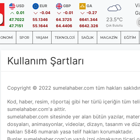
V
USD
EUR
GBP
GA
Ga
0.01
-0.04
-0.01
-0.27
23.5°C
47.7022
55.1346
64.3725
6641.344
47.7151
55.1644
64.4406
6642.326
Çok Bulutlu
KONOMİ
SPOR
YAŞAM
TEKNOLOJİ
SAĞLIK
MAGAZİN
EĞİTİM
Kullanım Şartları
Copyright © 2022 sumelahaber.com tüm hakları saklıdır
Kod, haber, resim, röportaj gibi her türlü içeriğin tüm teli
sumelahaber.com'a aittir.
sumelahaber.com sitesinde yer alan bütün yazılar, materya
dosyaları, animasyonlar, videolar, dizayn, tasarım ve düz
hakları 5846 numaralı yasa telif hakları korumaktadır.
Bunlar sumelahaber.com'un yazılı izni olmaksızın ticari o