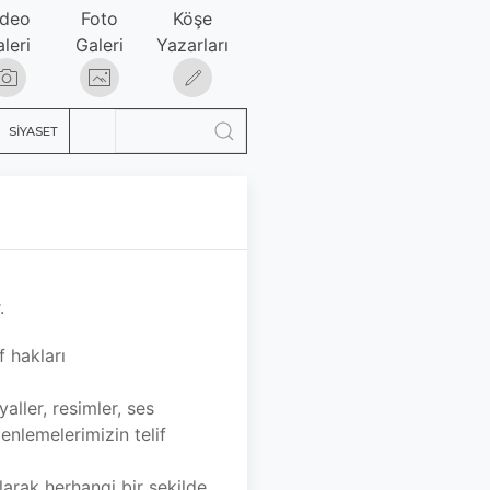
ideo
Foto
Köşe
leri
Galeri
Yazarları
SİYASET
.
f hakları
ller, resimler, ses
enlemelerimizin telif
larak herhangi bir şekilde