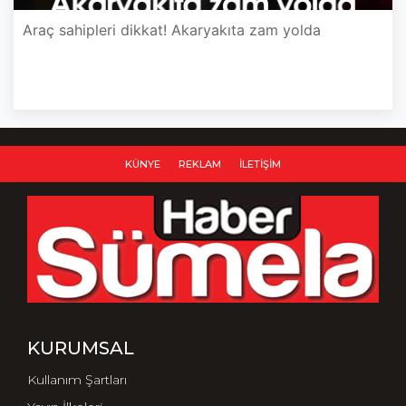
Araç sahipleri dikkat! Akaryakıta zam yolda
KÜNYE
REKLAM
İLETIŞIM
KURUMSAL
Kullanım Şartları