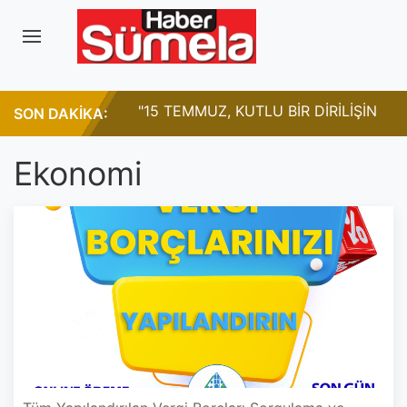
LE ÇALIŞMAYA
"15 TEMMUZ, KUTLU BİR DİRİLİŞİN
A
SON DAKİKA:
ECEĞİZ
ADIDIR"
Ekonomi