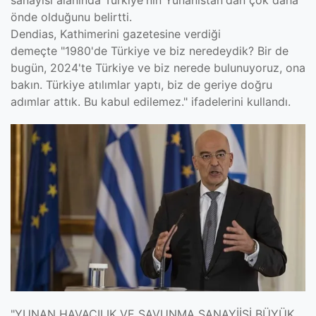
sanayisi alanında Türkiye'nin Yunanistan'dan çok daha
önde olduğunu belirtti.
Dendias, Kathimerini gazetesine verdiği
demeçte
"1980'de Türkiye ve biz neredeydik? Bir de
bugün, 2024'te Türkiye ve biz nerede bulunuyoruz, ona
bakın. Türkiye atılımlar yaptı, biz de geriye doğru
adımlar attık. Bu kabul edilemez."
ifadelerini kullandı.
"YUNAN HAVACILIK VE SAVUNMA SANAYİİSİ BÜYÜK