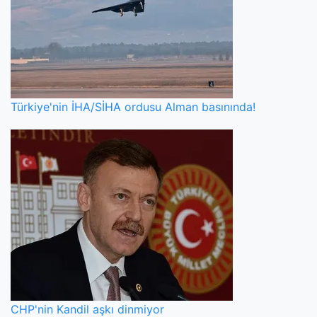
Türkiye'nin İHA/SİHA ordusu Alman basınında!
CHP'nin Kandil aşkı dinmiyor