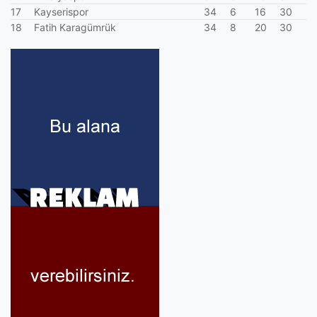
17
Kayserispor
34
6
16
30
18
Fatih Karagümrük
34
8
20
30