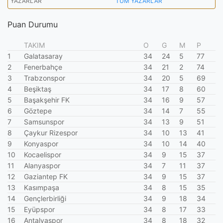
YAZARLAR
TÜM YAZARLAR
Puan Durumu
TAKIM
O
G
M
P
1
Galatasaray
34
24
5
77
2
Fenerbahçe
34
21
2
74
3
Trabzonspor
34
20
5
69
4
Beşiktaş
34
17
8
60
5
Başakşehir FK
34
16
9
57
6
Göztepe
34
14
7
55
7
Samsunspor
34
13
9
51
8
Çaykur Rizespor
34
10
13
41
9
Konyaspor
34
10
14
40
10
Kocaelispor
34
9
15
37
11
Alanyaspor
34
7
11
37
12
Gaziantep FK
34
9
15
37
13
Kasımpaşa
34
8
15
35
14
Gençlerbirliği
34
9
18
34
15
Eyüpspor
34
8
17
33
16
Antalyaspor
34
8
18
32