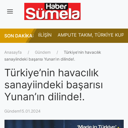
 BİR DİRİLİŞİN
AMPUTE TAKIM, TÜRKİYE KUPASI İÇİN
SON DAKİKA:
R"
SAHAYA ÇIKIYOR
Anasayfa
Gündem
Türkiye’nin havacılık
sanayiindeki başarısı Yunan’ın dilinde!.
Türkiye’nin havacılık
sanayiindeki başarısı
Yunan’ın dilinde!.
Gündem15.01.2024