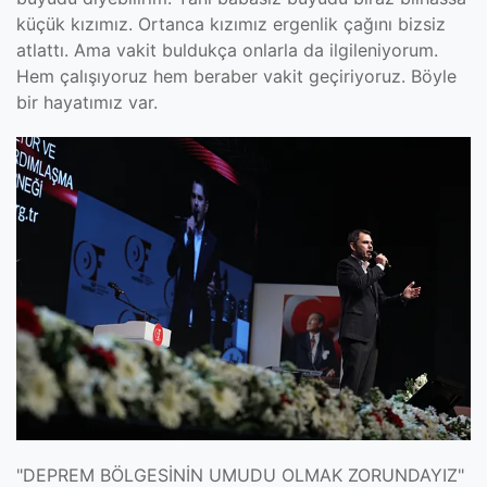
küçük kızımız. Ortanca kızımız ergenlik çağını bizsiz
atlattı. Ama vakit buldukça onlarla da ilgileniyorum.
Hem çalışıyoruz hem beraber vakit geçiriyoruz. Böyle
bir hayatımız var.
"DEPREM BÖLGESİNİN UMUDU OLMAK ZORUNDAYIZ"