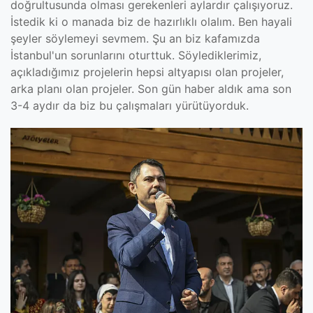
doğrultusunda olması gerekenleri aylardır çalışıyoruz.
İstedik ki o manada biz de hazırlıklı olalım. Ben hayali
şeyler söylemeyi sevmem. Şu an biz kafamızda
İstanbul'un sorunlarını oturttuk. Söylediklerimiz,
açıkladığımız projelerin hepsi altyapısı olan projeler,
arka planı olan projeler. Son gün haber aldık ama son
3-4 aydır da biz bu çalışmaları yürütüyorduk.