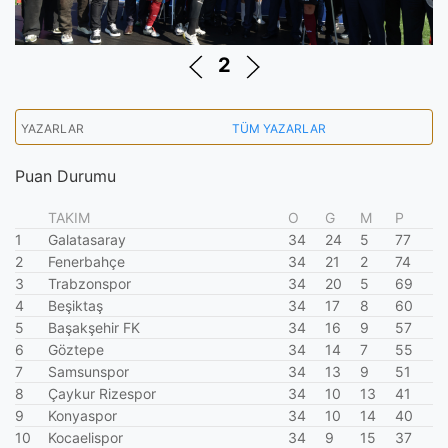
2
YAZARLAR
TÜM YAZARLAR
Puan Durumu
TAKIM
O
G
M
P
1
Galatasaray
34
24
5
77
2
Fenerbahçe
34
21
2
74
3
Trabzonspor
34
20
5
69
4
Beşiktaş
34
17
8
60
5
Başakşehir FK
34
16
9
57
6
Göztepe
34
14
7
55
7
Samsunspor
34
13
9
51
8
Çaykur Rizespor
34
10
13
41
9
Konyaspor
34
10
14
40
10
Kocaelispor
34
9
15
37