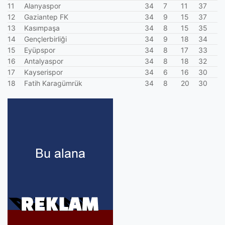
11
Alanyaspor
34
7
11
37
12
Gaziantep FK
34
9
15
37
13
Kasımpaşa
34
8
15
35
14
Gençlerbirliği
34
9
18
34
15
Eyüpspor
34
8
17
33
16
Antalyaspor
34
8
18
32
17
Kayserispor
34
6
16
30
18
Fatih Karagümrük
34
8
20
30