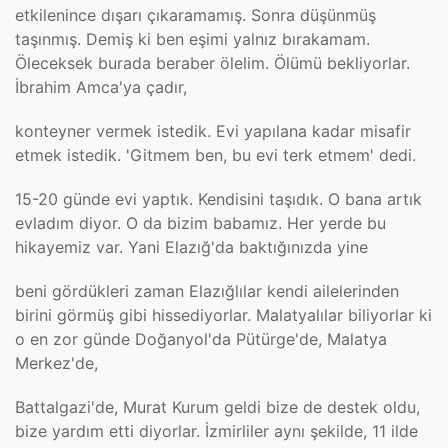
etkilenince dışarı çıkaramamış. Sonra düşünmüş
taşınmış. Demiş ki ben eşimi yalnız bırakamam.
Öleceksek burada beraber ölelim. Ölümü bekliyorlar.
İbrahim Amca'ya çadır,
konteyner vermek istedik. Evi yapılana kadar misafir
etmek istedik. 'Gitmem ben, bu evi terk etmem' dedi.
15-20 günde evi yaptık. Kendisini taşıdık. O bana artık
evladım diyor. O da bizim babamız. Her yerde bu
hikayemiz var. Yani Elazığ'da baktığınızda yine
beni gördükleri zaman Elazığlılar kendi ailelerinden
birini görmüş gibi hissediyorlar. Malatyalılar biliyorlar ki
o en zor günde Doğanyol'da Pütürge'de, Malatya
Merkez'de,
Battalgazi'de, Murat Kurum geldi bize de destek oldu,
bize yardım etti diyorlar. İzmirliler aynı şekilde, 11 ilde