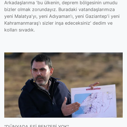
Arkadaşlarıma 'bu ülkenin, deprem bölgesinin umudu
bizler olmak zorundayız. Buradaki vatandaşlarımıza
yeni Malatya'yı, yeni Adıyaman'ı, yeni Gaziantep'i yeni
Kahramanmaraş'ı sizler inşa edeceksiniz' dedim ve
kolları sıvadık.
"DÜNYADA EŞİ BENZERİ YOK"