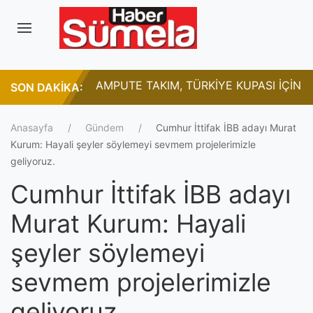
 BİR DİRİLİŞİN
AMPUTE TAKIM, TÜRKİYE KUPASI İÇİN
SON DAKİKA:
R"
SAHAYA ÇIKIYOR
Anasayfa
Gündem
Cumhur İttifak İBB adayı Murat
Kurum: Hayali şeyler söylemeyi sevmem projelerimizle
geliyoruz.
Cumhur İttifak İBB adayı
Murat Kurum: Hayali
şeyler söylemeyi
sevmem projelerimizle
geliyoruz.