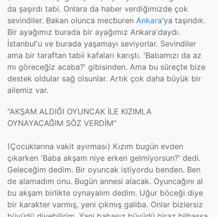
da şaşırdı tabi. Onlara da haber verdiğimizde çok
sevindiler. Bakan olunca mecburen
Ankara
'ya taşındık.
Bir ayağımız burada bir ayağımız Ankara'daydı.
İstanbul'u ve burada yaşamayı seviyorlar. Sevindiler
ama bir taraftan tabii kafaları karıştı. 'Babamızı da az
mı göreceğiz acaba?' gibisinden. Ama bu süreçte bize
destek oldular sağ olsunlar. Artık çok daha büyük bir
ailemiz var.
"AKŞAM ALDIĞI OYUNCAK İLE KIZIMLA
OYNAYACAĞIM SÖZ VERDİM"
(Çocuklarına vakit ayırması) Kızım bugün evden
çıkarken 'Baba akşam niye erken gelmiyorsun?' dedi.
Geleceğim dedim. Bir oyuncak istiyordu benden. Ben
de alamadım onu. Bugün annesi alacak. Oyuncağını al
bu akşam birlikte oynayalım dedim. Uğur böceği diye
bir karakter varmış, yeni çıkmış galiba. Onlar bizlersiz
büyüdü diyebilirim. Yani babasız büyüdü biraz bilhassa