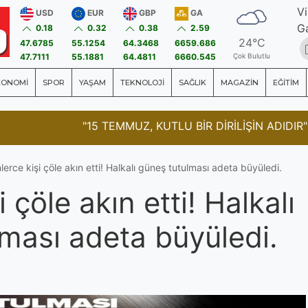
V
USD
EUR
GBP
GA
Ga
0.18
0.32
0.38
2.59
24°C
47.6785
55.1254
64.3468
6659.686
47.7111
55.1881
64.4811
6660.545
Çok Bulutlu
KONOMİ
SPOR
YAŞAM
TEKNOLOJİ
SAĞLIK
MAGAZİN
EĞİTİM
AMPUTE TAKIM, TÜRKİYE KUPASI İÇ
nlerce kişi çöle akın etti! Halkalı güneş tutulması adeta büyüledi.
i çöle akın etti! Halkalı
ması adeta büyüledi.