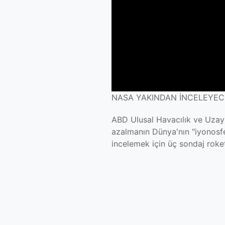
NASA YAKINDAN İNCELEYECE
ABD Ulusal Havacılık ve Uzay 
azalmanın Dünya'nın "iyonosfer
incelemek için üç sondaj roketi 