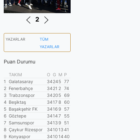
2
YAZARLAR
TÜM
YAZARLAR
Puan Durumu
TAKIM
O
G
M
P
1
Galatasaray
34
24
5
77
2
Fenerbahçe
34
21
2
74
3
Trabzonspor
34
20
5
69
4
Beşiktaş
34
17
8
60
5
Başakşehir FK
34
16
9
57
6
Göztepe
34
14
7
55
7
Samsunspor
34
13
9
51
8
Çaykur Rizespor
34
10
13
41
9
Konyaspor
34
10
14
40